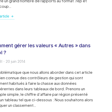
e un grand nombre de rapports au format .rep et
coup…
rticle
ment gérer les valeurs « Autres » dans
I ?
BI
20 juin 2014
oblématique que nous allons aborder dans cet article
ien connue des contrôleurs de gestion qui sont
ment habitués à faire la chasse aux données
érentes dans leurs tableaux de bord. Prenons un
le simple, le chiffre d’affaire par région présenté
un tableau tel que ci-dessous : Nous souhaitons alors
quer un classement…