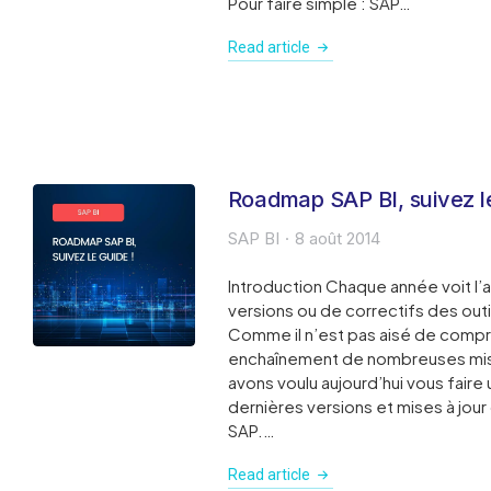
Pour faire simple : SAP…
Read article
Roadmap SAP BI, suivez le
SAP BI
8 août 2014
Introduction Chaque année voit l’
versions ou de correctifs des outil
Comme il n’est pas aisé de compr
enchaînement de nombreuses mise
avons voulu aujourd’hui vous faire 
dernières versions et mises à jou
SAP.…
Read article