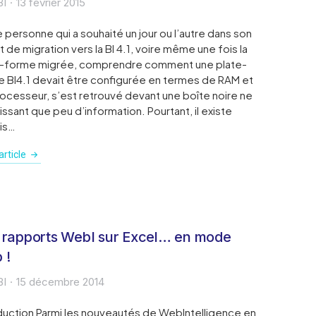
BI
13 février 2015
 personne qui a souhaité un jour ou l’autre dans son
t de migration vers la BI 4.1, voire même une fois la
e-forme migrée, comprendre comment une plate-
 BI4.1 devait être configurée en termes de RAM et
ocesseur, s’est retrouvé devant une boîte noire ne
issant que peu d’information. Pourtant, il existe
is…
rticle
 rapports WebI sur Excel… en mode
 !
BI
15 décembre 2014
duction Parmi les nouveautés de WebIntelligence en