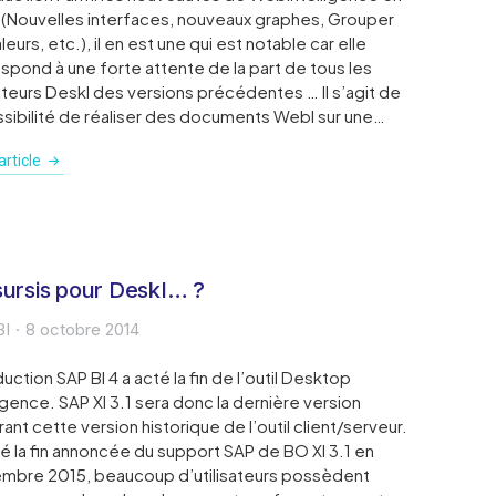
1 (Nouvelles interfaces, nouveaux graphes, Grouper
leurs, etc.), il en est une qui est notable car elle
spond à une forte attente de la part de tous les
sateurs DeskI des versions précédentes … Il s’agit de
ssibilité de réaliser des documents WebI sur une…
rticle
sursis pour DeskI… ?
BI
8 octobre 2014
duction SAP BI 4 a acté la fin de l’outil Desktop
ligence. SAP XI 3.1 sera donc la dernière version
rant cette version historique de l’outil client/serveur.
é la fin annoncée du support SAP de BO XI 3.1 en
mbre 2015, beaucoup d’utilisateurs possèdent