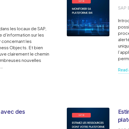
SAP 
Intro
possi
 dans les locaux de SAP,
proce
e d’information sur les
alert
 concernant les
uniqu
iness Objects. Et bien
l’app
ouve clairement le chemin
perme
 nombreuses nouvelles
s…
Read a
 avec des
Esti
plat