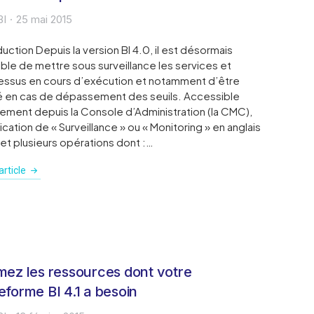
BI
25 mai 2015
duction Depuis la version BI 4.0, il est désormais
ble de mettre sous surveillance les services et
ssus en cours d’exécution et notamment d’être
é en cas de dépassement des seuils. Accessible
ement depuis la Console d’Administration (la CMC),
lication de « Surveillance » ou « Monitoring » en anglais
t plusieurs opérations dont :…
rticle
mez les ressources dont votre
eforme BI 4.1 a besoin