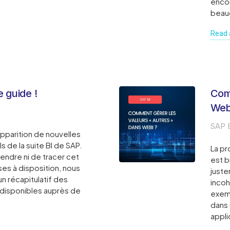
encor
beau
Read a
 guide !
Com
Web
SAP 
apparition de nouvelles
s de la suite BI de SAP.
La pr
endre ni de tracer cet
est b
s à disposition, nous
juste
un récapitulatif des
incoh
r disponibles auprès de
exemp
dans 
appli