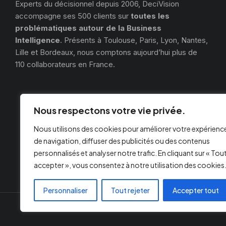
Experts du décisionnel depuis 2006, DeciVision
accompagne ses 500 clients sur
toutes les
problématiques autour de la Business
Intelligence
. Présents à Toulouse, Paris, Lyon, Nantes,
Lille et Bordeaux, nous comptons aujourd’hui plus de
110 collaborateurs en France.
Nous respectons votre vie privée.
Nous utilisons des cookies pour améliorer votre expérienc
de navigation, diffuser des publicités ou des contenus
personnalisés et analyser notre trafic. En cliquant sur « Tou
accepter », vous consentez à notre utilisation des cookies
Personnaliser
Tout rejeter
Accepter tout