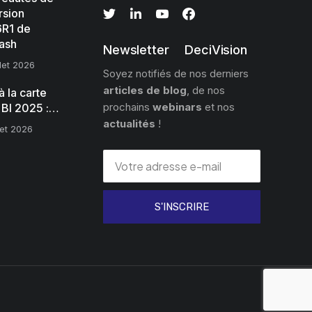
rsion
R1 de
ash
Newsletter DeciVision
llet 2026
Soyez notifiés de nos derniers
articles de blog
, de nos
 la carte
prochains
webinars
et nos
 BI 2025 :…
actualités
!
llet 2026
S'INSCRIRE