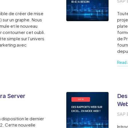
SAP 
ssible de créer de mise
Toute
) sur un graphe. Nous
proje
ormule et le nouveau
plat
r contourner cet oubli.
forme
e simple sur l’univers
de Pr
arketing avec
fourn
depu
Read a
ira Server
Des
Web
SAP 
 disposition le dernier
.22. Cette nouvelle
Intro