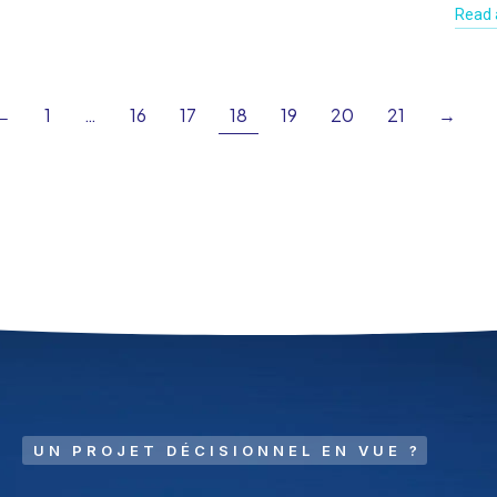
Read a
←
1
…
16
17
18
19
20
21
→
UN PROJET DÉCISIONNEL EN VUE ?