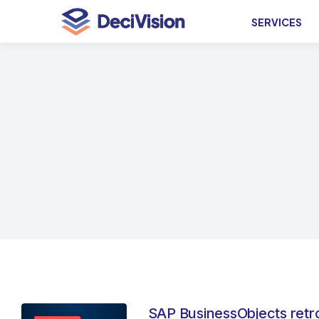
SERVICES
SAP BusinessObjects retr