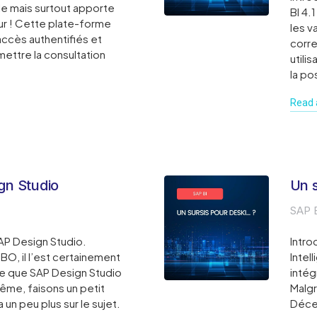
ble mais surtout apporte
BI 4.
ur ! Cette plate-forme
les va
accès authentifiés et
corre
mettre la consultation
utili
la po
Read a
gn Studio
Un 
SAP 
SAP Design Studio.
Intro
BO, il l’est certainement
Intel
 ce que SAP Design Studio
intég
-même, faisons un petit
Malgr
un peu plus sur le sujet.
Déce