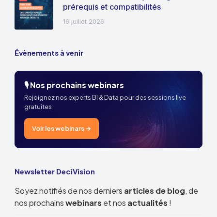
prérequis et compatibilités
16 juillet 2026
Évènements à venir
🎙️ Nos prochains webinars
Rejoignez nos experts BI & Data pour des sessions live
gratuites
Voir les webinars →
Newsletter DeciVision
Soyez notifiés de nos derniers
articles de blog
, de
nos prochains
webinars
et nos
actualités
!