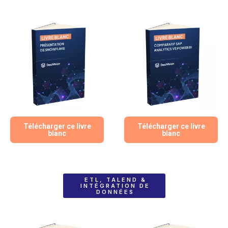
Télécharger ce livre
Télécharger ce livre
blanc
blanc
ETL, TALEND &
INTÉGRATION DE
DONNÉES