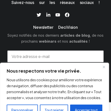
Suivez-nous sur les réseaux sociaux !
Newsletter DeciVision
Soyez notifiés de nos derniers
articles de blog
, de nos
prochains
webinars
et nos
actualités
!
Nous respectons votre vie privée.
S'INSCRIRE
Nous utilisons des cookies pour améliorer votre expérience
de navigation, diffuser des publicités ou des contenus
personnalisés et analyser notre trafic. En cliquant sur « Tout
accepter », vous consentez à notre utilisation des cookies.
© 2026 DECIVISION
Personnaliser
Tout rejeter
Accepter tout