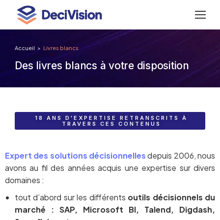
Accueil
Livres blancs
Vous êtes ici :
Des livres blancs à votre disposition
18 ANS D'EXPERTISE RETRANSCRITS À
TRAVERS CES CONTENUS
Expert des solutions décisionnelles
depuis 2006, nous
avons au fil des années acquis une expertise sur divers
domaines :
tout d’abord sur les différents
outils décisionnels du
marché : SAP, Microsoft BI, Talend, Digdash,