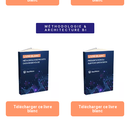
blanc
blanc
MÉTHODOLOGIE &
ARCHITECTURE BI
Télécharger ce livre
Télécharger ce livre
blanc
blanc