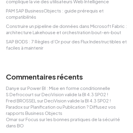
complique la vie des utilisateurs Web Intelligence
PAM SAP BusinessObjects : guide prérequis et
compatibilités
Construire un pipeline de données dans Microsoft Fabric :
architecture Lakehouse et orchestration bout-en-bout
SAP BODS : 7 Règles d’Or pour des Flux Indestructibles et
faciles à maintenir
Commentaires récents
Danye
sur
Power BI : Mise en forme conditionnelle
S Defrocourt
sur
DeciVision valide la BI 4.3 SP02 !
Fred BROSSEL
sur
DeciVision valide la BI 4.3 SP02 !
Paradox
sur
Planification ou Publication ? Diffusez vos
rapports Business Objects
Omar
sur
Focus sur les bonnes pratiques de la sécurité
dans BO