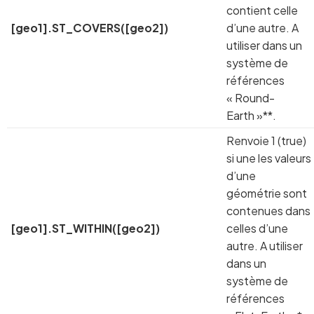
contient celle
[geo1].ST_COVERS([geo2])
d’une autre. A
utiliser dans un
système de
références
« Round-
Earth »**.
Renvoie 1 (true)
si une les valeurs
d’une
géométrie sont
contenues dans
[geo1].ST_WITHIN([geo2])
celles d’une
autre. A utiliser
dans un
système de
références