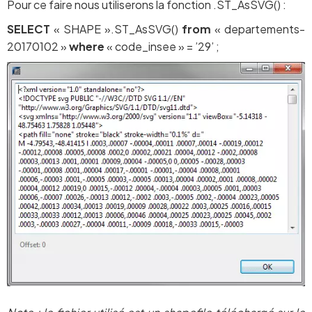
Pour ce faire nous utiliserons la fonction .ST_AsSVG() :
SELECT
« SHAPE ».ST_AsSVG()
from
« departements-
20170102 »
where
« code_insee » = ’29’ ;