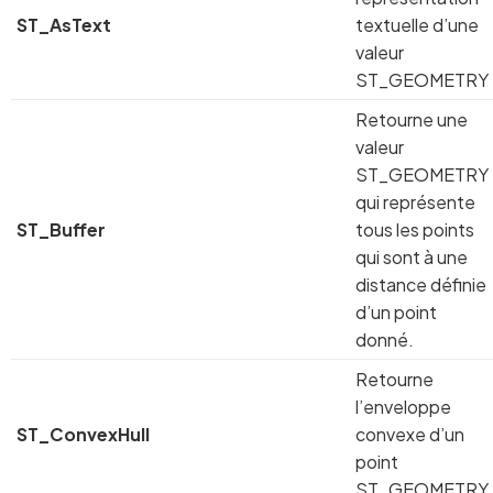
ST_AsText
textuelle d’une
valeur
ST_GEOMETRY
Retourne une
valeur
ST_GEOMETRY
qui représente
ST_Buffer
tous les points
qui sont à une
distance définie
d’un point
donné.
Retourne
l’enveloppe
ST_ConvexHull
convexe d’un
point
ST_GEOMETRY