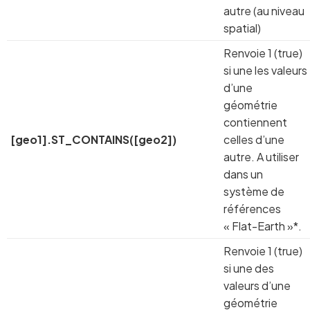
autre (au niveau
spatial)
Renvoie 1 (true)
si une les valeurs
d’une
géométrie
contiennent
[geo1].ST_CONTAINS([geo2])
celles d’une
autre. A utiliser
dans un
système de
références
« Flat-Earth »*.
Renvoie 1 (true)
si une des
valeurs d’une
géométrie