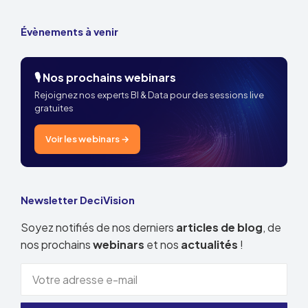
Évènements à venir
🎙️ Nos prochains webinars
Rejoignez nos experts BI & Data pour des sessions live
gratuites
Voir les webinars →
Newsletter DeciVision
Soyez notifiés de nos derniers
articles de blog
, de
nos prochains
webinars
et nos
actualités
!