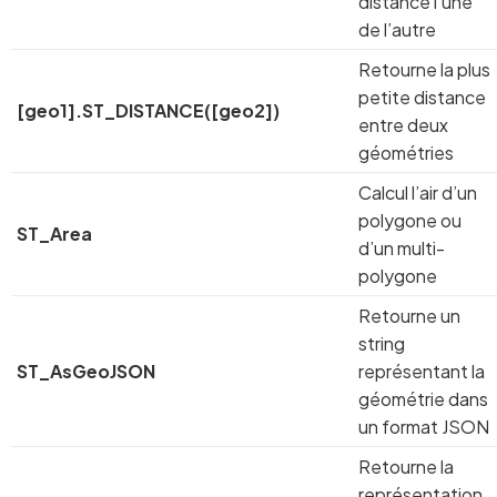
distance l’une
de l’autre
Retourne la plus
petite distance
[geo1].ST_DISTANCE([geo2])
entre deux
géométries
Calcul l’air d’un
polygone ou
ST_Area
d’un multi-
polygone
Retourne un
string
ST_AsGeoJSON
représentant la
géométrie dans
un format JSON
Retourne la
représentation