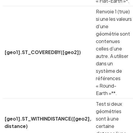
« Flat-Earth »*.
Renvoie 1 (true)
si une les valeurs
d’une
géométrie sont
contenues
celles d’une
[geo1].ST_COVEREDBY([geo2])
autre. A utiliser
dans un
système de
références
« Round-
Earth »**.
Test si deux
géométries
[geo1].ST_WITHINDISTANCE([geo2],
sont à une
distance)
certaine