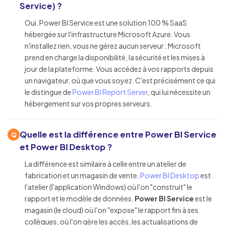
Service) ?
Oui. Power BI Service est une solution 100 % SaaS
hébergée sur l'infrastructure Microsoft Azure. Vous
n'installez rien, vous ne gérez aucun serveur : Microsoft
prend en charge la disponibilité, la sécurité et les mises à
jour de la plateforme. Vous accédez à vos rapports depuis
un navigateur, où que vous soyez. C'est précisément ce qui
le distingue de
Power BI Report Server
, qui lui nécessite un
hébergement sur vos propres serveurs.
Quelle est la différence entre Power BI Service
et Power BI Desktop ?
La différence est similaire à celle entre un atelier de
fabrication et un magasin de vente.
Power BI Desktop
est
l'atelier (l'application Windows) où l'on "construit" le
rapport et le modèle de données.
Power BI Service
est le
magasin (le cloud) où l'on "expose" le rapport fini à ses
collègues, où l'on gère les accès, les actualisations de