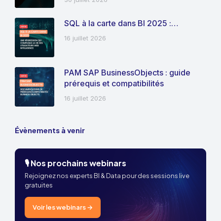
SQL à la carte dans BI 2025 :…
16 juillet 2026
PAM SAP BusinessObjects : guide
prérequis et compatibilités
16 juillet 2026
Évènements à venir
🎙️ Nos prochains webinars
Rejoignez nos experts BI & Data pour des sessions live
gratuites
Voir les webinars →