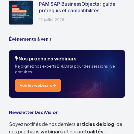
PAM SAP BusinessObjects : guide
prérequis et compatibilités
16 juillet 2026
Évènements à venir
🎙️ Nos prochains webinars
Rejoignez nos experts BI & Data pour des sessions live
gratuites
Voir les webinars →
Newsletter DeciVision
Soyez notifiés de nos derniers
articles de blog
, de
nos prochains
webinars
et nos
actualités
!