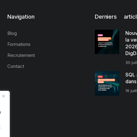
Navigation
Derniers artic
Nouv
Blog
la ve
Formations
2026
DigD
Recrutement
30 jui
Contact
SQL à
dans
16 jui
e
t
.