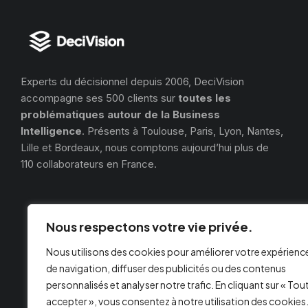
Experts du décisionnel depuis 2006, DeciVision
accompagne ses 500 clients sur
toutes les
problématiques autour de la Business
Intelligence
. Présents à Toulouse, Paris, Lyon, Nantes,
Lille et Bordeaux, nous comptons aujourd’hui plus de
110 collaborateurs en France.
Nous respectons votre vie privée.
Nous utilisons des cookies pour améliorer votre expérienc
de navigation, diffuser des publicités ou des contenus
personnalisés et analyser notre trafic. En cliquant sur « Tou
accepter », vous consentez à notre utilisation des cookies