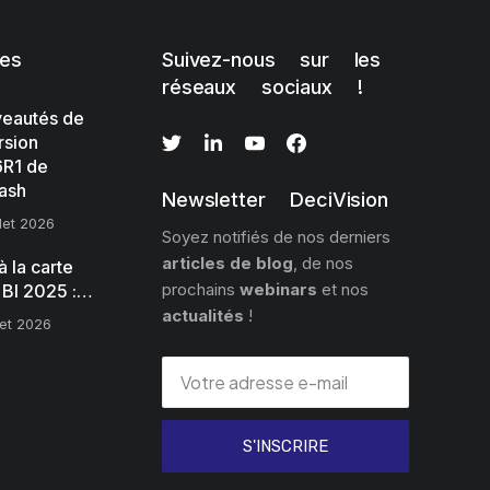
les
Suivez-nous sur les
réseaux sociaux !
eautés de
rsion
R1 de
ash
Newsletter DeciVision
llet 2026
Soyez notifiés de nos derniers
articles de blog
, de nos
 la carte
prochains
webinars
et nos
 BI 2025 :…
actualités
!
llet 2026
S'INSCRIRE