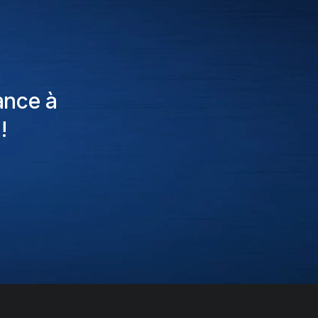
ance à
!