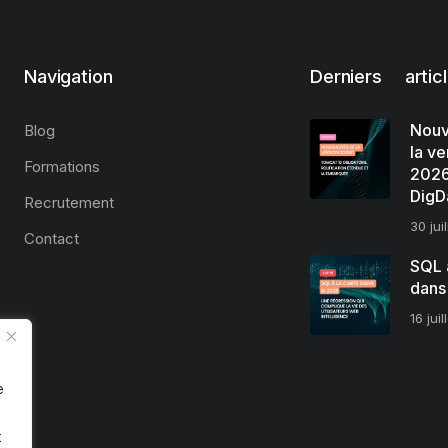
Navigation
Derniers artic
Nouv
Blog
la ve
Formations
2026
DigD
Recrutement
30 jui
Contact
SQL à
dans
16 jui
e
t