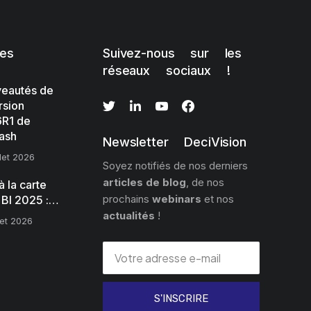
les
Suivez-nous sur les
réseaux sociaux !
eautés de
rsion
R1 de
ash
Newsletter DeciVision
llet 2026
Soyez notifiés de nos derniers
articles de blog
, de nos
 la carte
prochains
webinars
et nos
 BI 2025 :…
actualités
!
llet 2026
S'INSCRIRE