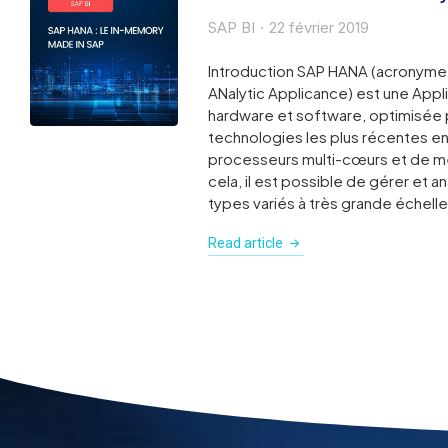
SAP BI
22 février 2019
Introduction SAP HANA (acronyme
ANalytic Applicance) est une App
hardware et software, optimisée p
technologies les plus récentes e
processeurs multi-cœurs et de m
cela, il est possible de gérer et 
types variés à très grande échell
Read article