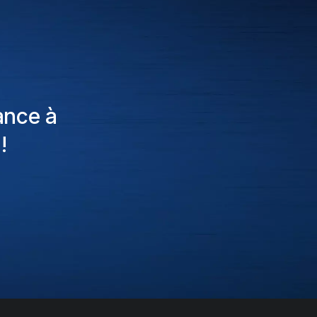
ance à
!