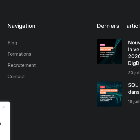
Navigation
Derniers artic
Nouv
Blog
la ve
Formations
2026
DigD
Recrutement
30 jui
Contact
SQL à
dans
16 jui
e
t