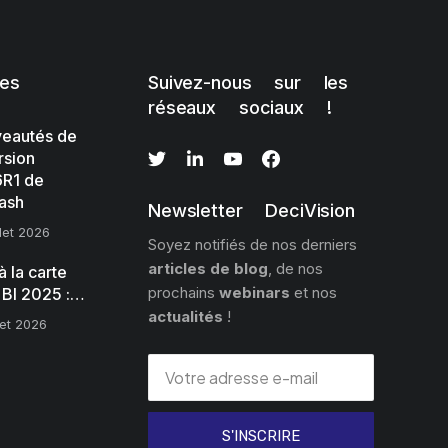
les
Suivez-nous sur les
réseaux sociaux !
eautés de
rsion
R1 de
ash
Newsletter DeciVision
llet 2026
Soyez notifiés de nos derniers
articles de blog
, de nos
 la carte
prochains
webinars
et nos
 BI 2025 :…
actualités
!
llet 2026
S'INSCRIRE