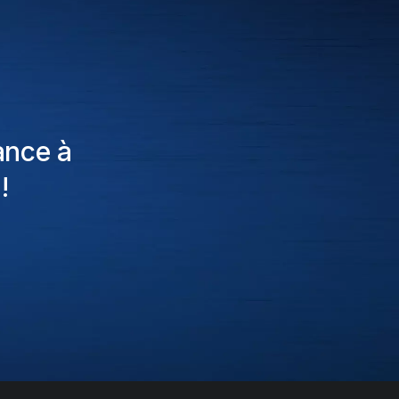
ance à
!