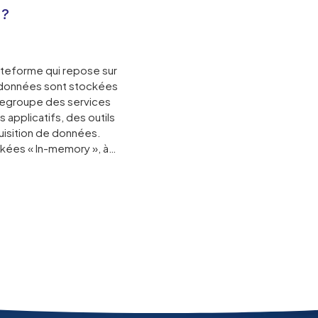
 ?
ateforme qui repose sur
s données sont stockées
 regroupe des services
applicatifs, des outils
uisition de données.
kées « In-memory », à…