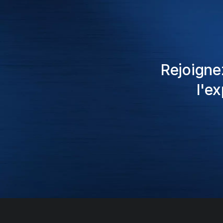
Rejoigne
l'e