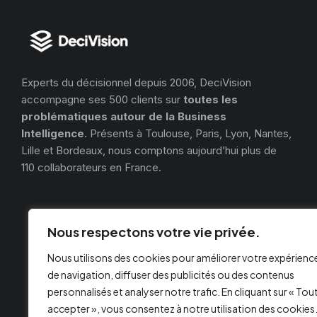
Experts du décisionnel depuis 2006, DeciVision
accompagne ses 500 clients sur
toutes les
problématiques autour de la Business
Intelligence
. Présents à Toulouse, Paris, Lyon, Nantes,
Lille et Bordeaux, nous comptons aujourd’hui plus de
110 collaborateurs en France.
Nous respectons votre vie privée.
Nous utilisons des cookies pour améliorer votre expérienc
de navigation, diffuser des publicités ou des contenus
personnalisés et analyser notre trafic. En cliquant sur « Tou
accepter », vous consentez à notre utilisation des cookies