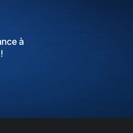
ance à
!