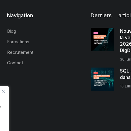
Navigation
Derniers artic
Nouv
Blog
la ve
Formations
2026
DigD
Recrutement
30 jui
Contact
SQL à
dans
16 jui
e
t
.