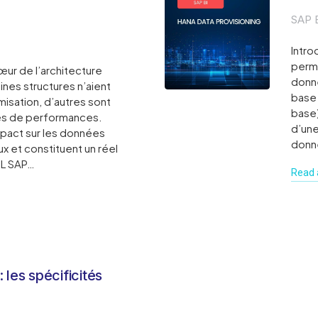
SAP 
Intro
perme
œur de l’architecture
donné
ines structures n’aient
base 
misation, d’autres sont
base)
es de performances.
d’une
mpact sur les données
donné
ux et constituent un réel
TL SAP…
Read a
les spécificités