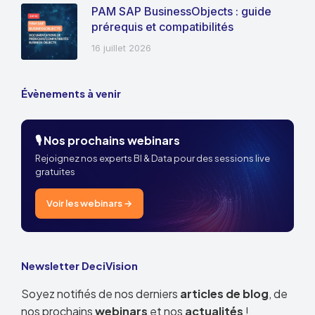
PAM SAP BusinessObjects : guide
prérequis et compatibilités
16 juillet 2026
Évènements à venir
🎙️ Nos prochains webinars
Rejoignez nos experts BI & Data pour des sessions live
gratuites
Voir les webinars →
Newsletter DeciVision
Soyez notifiés de nos derniers
articles de blog
, de
nos prochains
webinars
et nos
actualités
!