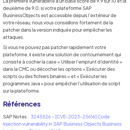
La première vulnérabilité a un base score de 9,9 sur 10 et la
deuxième de 9,0, si votre plateforme SAP
BusinessObjects est accessible depuis l’extérieur de
votre réseau, nous vous conseillons fortement de la
patcher dans la version indiquée pour empêcher les
attaques.
Si vous ne pouvez pas patcher rapidement votre
plateforme, il existe une solution de contournement qui
consiste à cocher la case « Utiliser l’emprunt d’identité »
dans la CMC ou décocher les options « Exécuter des
scripts ou des fichiers binaires » et « Exécuter les
programmes Java » pour empêcher l’utilisation de script
sur la plateforme.
Références
SAP Notes :
3245526 – [CVE-2023-25616] Code
Injection vulnerability in SAP Business Objects Business