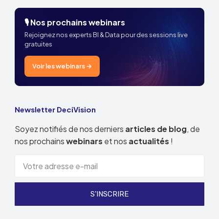
🎙️ Nos prochains webinars
Rejoignez nos experts BI & Data pour des sessions live
gratuites
Voir les webinars →
Newsletter DeciVision
Soyez notifiés de nos derniers
articles de blog
, de
nos prochains
webinars
et nos
actualités
!
S'INSCRIRE