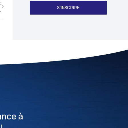
:
S'INSCRIRE
e dominé par le cloud
ance à
!