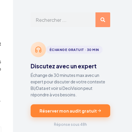
t
ÉCHANGE GRATUIT · 30 MIN
s
Discutez avec un expert
e
Échange de 30 minutes max avec un
expert pour discuter de votre contexte
BI/Data et voir si DeciVision peut
répondre à vos besoins.
.
Réserver mon audit gratuit
Réponse sous 48h