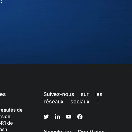
les
Suivez-nous sur les
réseaux sociaux !
eautés de
rsion
R1 de
ash
Newsletter DeciVision