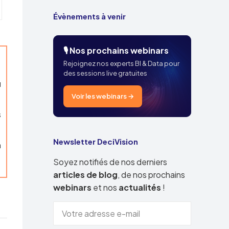
Évènements à venir
🎙️ Nos prochains webinars
Rejoignez nos experts BI & Data pour
des sessions live gratuites
u
Voir les webinars →
s
Newsletter DeciVision
n
Soyez notifiés de nos derniers
articles de blog
, de nos prochains
webinars
et nos
actualités
!