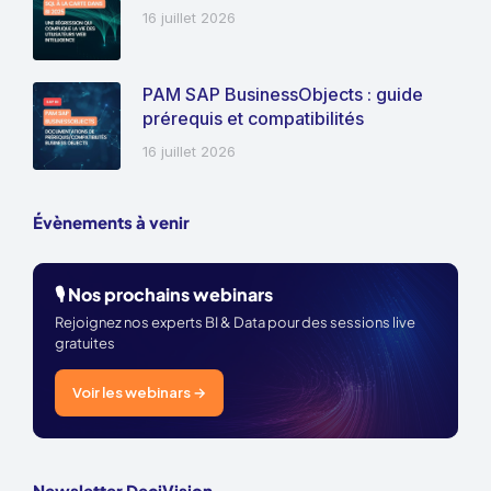
16 juillet 2026
PAM SAP BusinessObjects : guide
prérequis et compatibilités
16 juillet 2026
Évènements à venir
🎙️ Nos prochains webinars
Rejoignez nos experts BI & Data pour des sessions live
gratuites
Voir les webinars →
Newsletter DeciVision