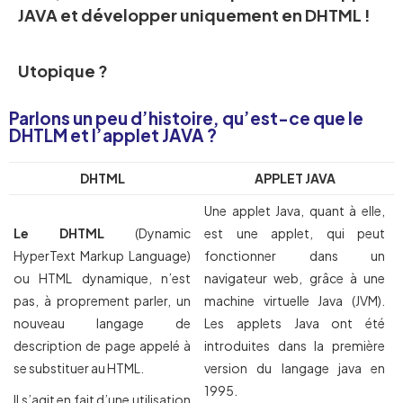
JAVA et développer uniquement en DHTML !
Utopique ?
Parlons un peu d’histoire, qu’est-ce que le
DHTLM et l’applet JAVA ?
DHTML
APPLET JAVA
Une applet Java, quant à elle,
Le DHTML
(Dynamic
est une applet, qui peut
HyperText Markup Language)
fonctionner dans un
ou HTML dynamique, n’est
navigateur web, grâce à une
pas, à proprement parler, un
machine virtuelle Java (JVM).
nouveau langage de
Les applets Java ont été
description de page appelé à
introduites dans la première
se substituer au HTML.
version du langage java en
1995.
Il s’agit en fait d’une utilisation