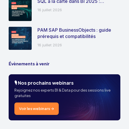
SQL à la carte dans BI 2025 :…
16 juillet 2026
PAM SAP BusinessObjects : guide
prérequis et compatibilités
16 juillet 2026
Évènements à venir
🎙️ Nos prochains webinars
Rejoignez nos experts BI & Data pour des sessions live
gratuites
Voir les webinars →