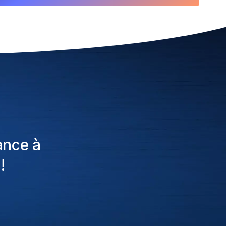
ance à
!