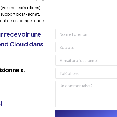
 (volume, exécutions).
e support post-achat.
+ montée en compétence.
r recevoir une
lend Cloud dans
isionnels.
I