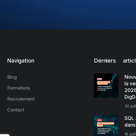
Navigation
Derniers artic
Nouv
Blog
la ve
Formations
2026
DigD
Recrutement
30 jui
Contact
SQL à
dans
16 jui