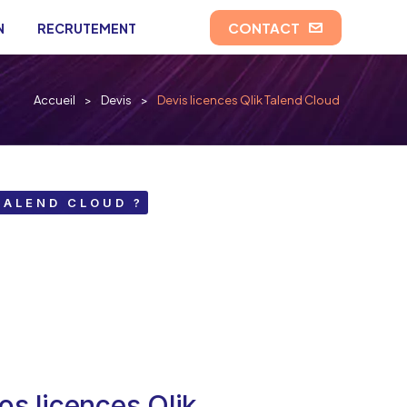
CONTACT
N
RECRUTEMENT
Accueil
Devis
Devis licences Qlik Talend Cloud
TALEND CLOUD ?
os licences Qlik