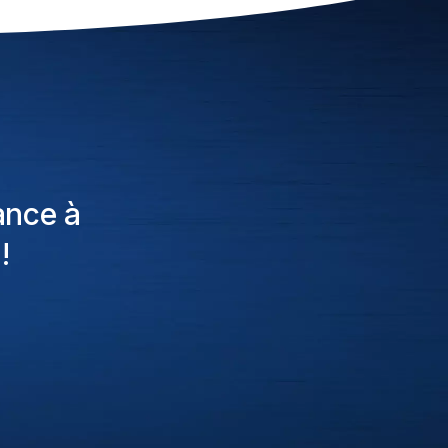
ance à
!