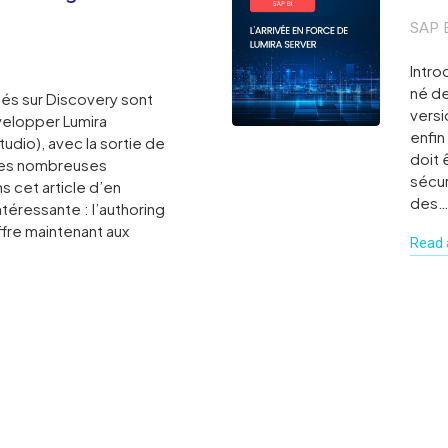
SAP 
Intro
né de
és sur Discovery sont
versi
velopper Lumira
enfin
dio), avec la sortie de
doit 
 les nombreuses
sécur
s cet article d’en
des
téressante : l’authoring
ffre maintenant aux
Read a