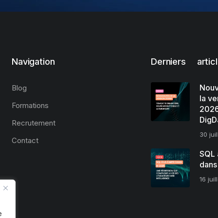
Navigation
Derniers artic
Nouv
Blog
la ve
Formations
2026
DigD
Recrutement
30 jui
Contact
SQL à
dans
16 jui
e