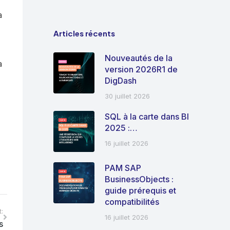
a
Articles récents
Nouveautés de la
a
version 2026R1 de
DigDash
30 juillet 2026
SQL à la carte dans BI
2025 :…
16 juillet 2026
PAM SAP
BusinessObjects :
guide prérequis et
compatibilités
:
16 juillet 2026
s