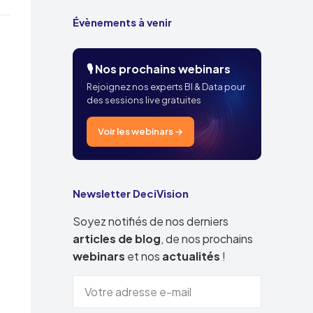
Évènements à venir
🎙️ Nos prochains webinars
Rejoignez nos experts BI & Data pour
des sessions live gratuites
Voir les webinars →
Newsletter DeciVision
Soyez notifiés de nos derniers
articles de blog
, de nos prochains
webinars
et nos
actualités
!