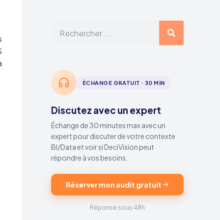
s
S
à
ÉCHANGE GRATUIT · 30 MIN
Discutez avec un expert
Échange de 30 minutes max avec un
expert pour discuter de votre contexte
BI/Data et voir si DeciVision peut
répondre à vos besoins.
Réserver mon audit gratuit
Réponse sous 48h