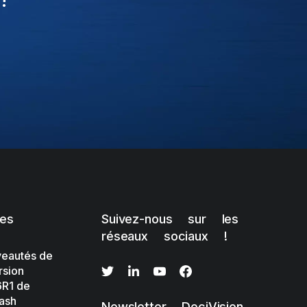
les
Suivez-nous sur les
réseaux sociaux !
eautés de
rsion
R1 de
ash
Newsletter DeciVision