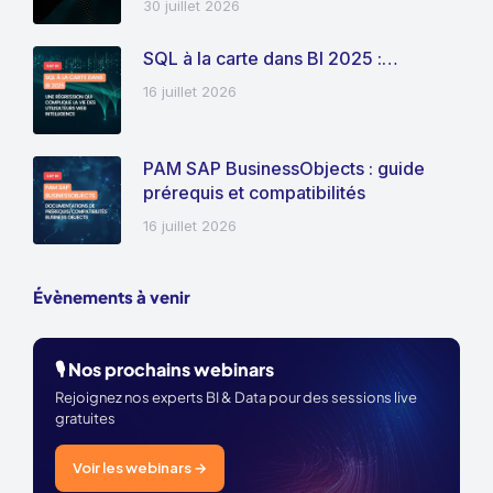
30 juillet 2026
SQL à la carte dans BI 2025 :…
16 juillet 2026
PAM SAP BusinessObjects : guide
prérequis et compatibilités
16 juillet 2026
Évènements à venir
🎙️ Nos prochains webinars
Rejoignez nos experts BI & Data pour des sessions live
gratuites
Voir les webinars →