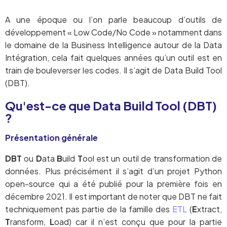
A une époque ou l’on parle beaucoup d’outils de
développement « Low Code/No Code » notamment dans
le domaine de la Business Intelligence autour de la Data
Intégration, cela fait quelques années qu’un outil est en
train de bouleverser les codes. Il s’agit de Data Build Tool
(DBT).
Qu'est-ce que Data Build Tool (DBT)
?
Présentation générale
DBT
ou
D
ata
B
uild
T
ool est un outil de transformation de
données. Plus précisément il s’agit d’un projet Python
open-source qui a été publié pour la première fois en
décembre 2021. Il est important de noter que DBT ne fait
techniquement pas partie de la famille des
ETL
(
E
xtract,
T
ransform,
L
oad) car il n’est conçu que pour la partie