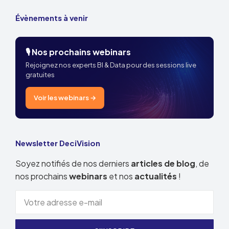
Évènements à venir
🎙️ Nos prochains webinars
Rejoignez nos experts BI & Data pour des sessions live
gratuites
Voir les webinars →
Newsletter DeciVision
Soyez notifiés de nos derniers
articles de blog
, de
nos prochains
webinars
et nos
actualités
!