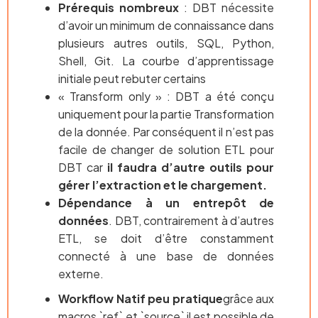
Prérequis nombreux
: DBT nécessite
d’avoir un minimum de connaissance dans
plusieurs autres outils, SQL, Python,
Shell, Git. La courbe d’apprentissage
initiale peut rebuter certains
« Transform only » : DBT a été conçu
uniquement pour la partie Transformation
de la donnée. Par conséquent il n’est pas
facile de changer de solution ETL pour
DBT car
il faudra d’autre outils pour
gérer l’extraction et le chargement.
Dépendance à un entrepôt de
données
. DBT, contrairement à d’autres
ETL, se doit d’être constamment
connecté à une base de données
externe.
Workflow Natif peu pratique
grâce aux
macros `ref` et `source` il est possible de