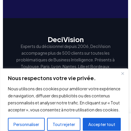
DeciVision
Experts du décisionnel depuis 2006, DeciVision
accompagne plus de 500 clients sur toutes les
problématiques de Business Intelligence. Présents à
Toulouse, Paris, Lyon, Nantes, Lille et Bordeaux.
Blog
Formations
Recrutement
Contact
LinkedIn
Nous respectons votre vie privée.
Nous utilisons des cookies pour améliorer votre expérience
de navigation, diffuser des publicités ou des contenus
© 2026 DeciVision · Tous droits réservés
personnalisés et analyser notre trafic. En cliquant sur « Tout
accepter », vous consentez à notre utilisation des cookies.
⏳ Réserver mes 30 min gratuites
Personnaliser
Tout rejeter
Accepter tout