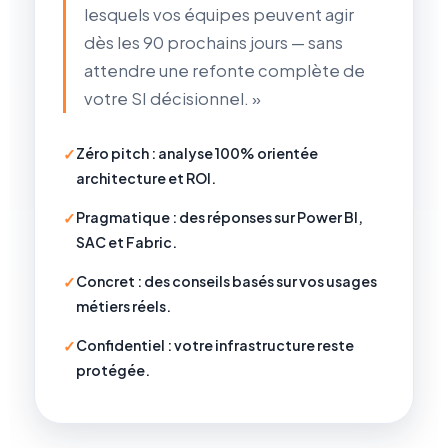
lesquels vos équipes peuvent agir
dès les 90 prochains jours — sans
attendre une refonte complète de
votre SI décisionnel. »
✓
Zéro pitch : analyse 100% orientée
architecture et ROI.
✓
Pragmatique : des réponses sur Power BI,
SAC et Fabric.
✓
Concret : des conseils basés sur vos usages
métiers réels.
✓
Confidentiel : votre infrastructure reste
protégée.